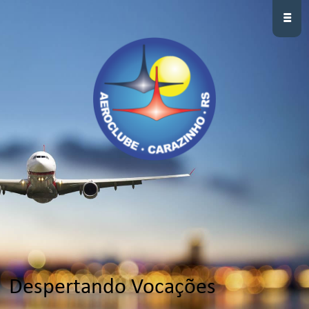
≡
Despertando Vocações