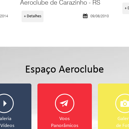
Aeroclube de Carazinho - RS
+ 
/2014
09/08/2010
+ Detalhes
Espaço Aeroclube
aleria
Voos
Galer
 Vídeos
Panorâmicos
de Fo