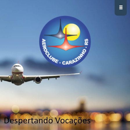
≡
Despertando Vocações