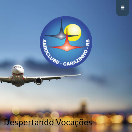
≡
Despertando Vocações