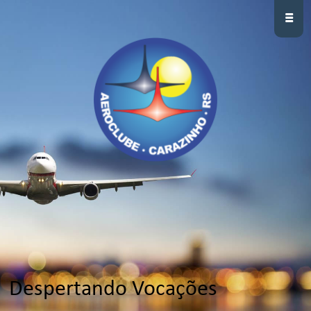
≡
Despertando Vocações